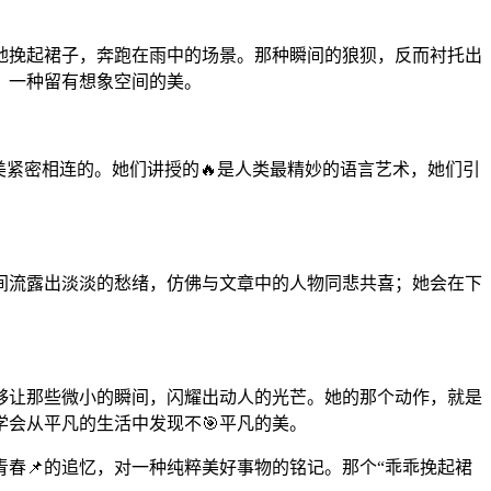
地挽起裙子，奔跑在雨中的场景。那种瞬间的狼狈，反而衬托出
，一种留有想象空间的美。
美紧密相连的。她们讲授的🔥是人类最精妙的语言艺术，她们引
间流露出淡淡的愁绪，仿佛与文章中的人物同悲共喜；她会在下
够让那些微小的瞬间，闪耀出动人的光芒。她的那个动作，就是
会从平凡的生活中发现不🎯平凡的美。
春📌的追忆，对一种纯粹美好事物的铭记。那个“乖乖挽起裙