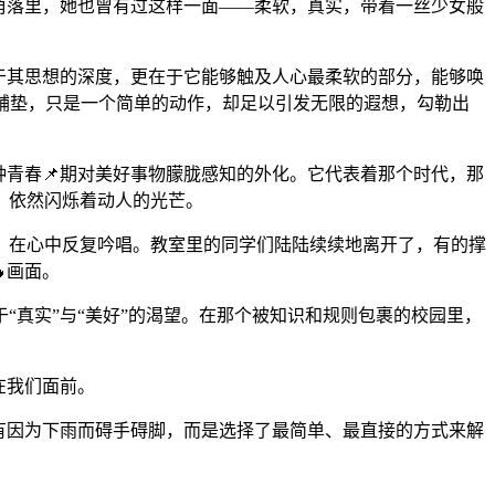
角落里，她也曾有过这样一面——柔软，真实，带着一丝少女般
在于其思想的深度，更在于它能够触及人心最柔软的部分，能够唤
的铺垫，只是一个简单的动作，却足以引发无限的遐想，勾勒出
种青春📌期对美好事物朦胧感知的外化。它代表着那个时代，那
，依然闪烁着动人的光芒。
，在心中反复吟唱。教室里的同学们陆陆续续地离开了，有的撑
画面。
“真实”与“美好”的渴望。在那个被知识和规则包裹的校园里，
在我们面前。
有因为下雨而碍手碍脚，而是选择了最简单、最直接的方式来解