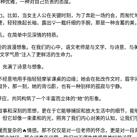
一种优雅，一种对自己负责的态度。
力。比如，当女主人公在关键时刻，为了奔赴一场约会，而匆忙
便，轻轻挽起长袖，露出💡一截纤细的手腕，那是一种含蓄的美
凡，在简单中见深情的特质。
份的浪漫想象。在我们的心中，语文老师是与文学、与诗意、与
文学气质”注入了更鲜活的生命力。
，充满了诗意与想象。
不经意地用手指轻轻摩挲课桌的边缘；她会在批改作文时，眉宇
窗外，那一刻，她的背🤔影，也有一种别样的孤寂与宁静。
呼应，共同构筑了一个丰富而立体的“她”的形象。
的叙事和深刻的思想，更在于它能够捕捉和放大生活中的细节，能
，但它却像一束柔和的光，照亮了我们内心对美的认知，让我们学
而复杂的🔥情感。那不仅仅是对一位老师的怀念，更是对一段青