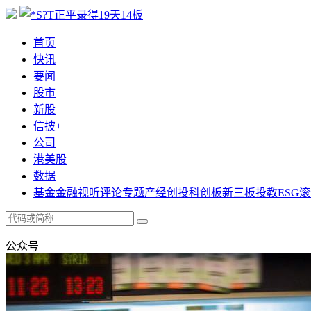
首页
快讯
要闻
股市
新股
信披+
公司
港美股
数据
基金
金融
视听
评论
专题
产经
创投
科创板
新三板
投教
ESG
滚
公众号