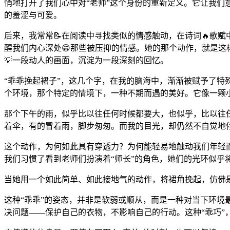
悄地打开了我们心中对“老师”这个身份的重新定义。它让我
的羞涩与可爱。
后来，我常常📝在阅读中寻找类似的情感触动，在诗词🔥歌
醒我们内心深处😁那些被压抑的情感。她的那个动作，就是这
💡一段动人的画面，沉淀为一段深刻的回忆。
“乖乖挽起裙子”，这几个字，在我的脑海中，渐渐被赋予了特
个环境，那个特定的情境下，一种不期而遇的美好。它像一颗
那个下午的雨，似乎比以往任何时候都要大，也似乎，比以往
着伞，有的冒着雨，脚步匆匆。而我的目光，却仍然不自觉地停
这个动作，为何如此具有穿透力？为何能轻易地触动我们年轻而
我们习惯了看到老师们扮演着“师长”的角色，她们的光环似乎
当她用一个如此简单、如此接地气的动作，将裙角挽起，仿佛是
这种“乖乖”的姿态，并非是软弱或顺从，而是一种对当下环
决问题——保护自己的衣物，不影响自己的行动。这种“乖巧”