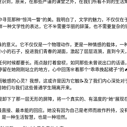
们意识到，原来，在那些严谨的课堂之外，在我们所看不到的生活
赋中寻觅那种“惊鸿一瞥”的美。我明白了，文学的魅力，不仅仅
样一种文学性的表达，它不🎯需要华丽的辞藻，也不需要复杂
殊的意义。它不仅仅是一个物理动作，更是一种情感的载体，一
小小的石子，投进我们青春的湖面，激起了层层涟漪，直到今天
任何时候都要长。雨点敲打着窗棂，如同那些未曾说出口的话语
留在她刚刚站立的地方，心中回荡🌸着那个“乖乖挽起裙子”的
敏感的心灵？我想，这或许是因为它触📝及了我们内心深处对于
将她们与我们这些普通学生隔离开来。
卸下了那一层无形的屏障，将一个真实的、有温度的“她”展现
境最直接、最本能的回应。她没有因为自己是老师而故作矜持，没
，是一种生活智慧，也是一种坦然。