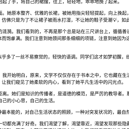
抬起了手，将自己的裙摆，往上，轻轻地，乖乖地挽了起来。
面。她原本整齐、优雅的长裙，被她用指尖轻轻提起，向上挽起
，仿佛只是为了不让裙子被雨水打湿，不让她的鞋子受潮💡，如
的涟漪。我们看到的，不再是那个总是站在三尺讲台上，循循善诱
立体而饱📘满。我们注意到她颈间那条细细的项链，注意到她因
但似乎多了一丝不易察觉的，轻快的语调。同学们这才如梦初醒，
。我开始明白，原来，文学不仅仅存在于书本之中，它也藏在生
，让我们窥见了她柔软的内心，看到了她平凡生活中的闪光点。
距离。她们是知识的传播者，是道德的模范，是严厉的教导者。那
自己的小心思，自己的生活。
种最本能的，对自己生活状态的照顾，一种对突发状况的，最自
一切都充满了好奇。我们渴望了解，渴望靠近，渴望发现那些隐