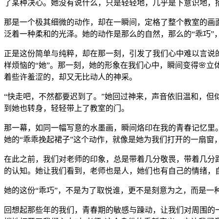
了某种决心。她没有说什么，只是轻轻地，几乎是下意识地，
那是一个极其细微的动作，却在一瞬间，定格了整个教室的画
泛着一种柔和的光泽。她的动作是那么的自然，那么的“乖巧”
正是这份简单与纯粹，却在那一刻，引发了我们心中难以言说
样烦恼的“她”。那一刻，她的形象在我们心中，瞬间变得🌸
着些许羞涩的，却又无比动人的神采。
“快走吧，不然都要迟到了。”她回过神来，声音依旧温和，
到她也转身，轻轻带上了教室的门。
那一幕，如同一幅写意的水墨画，瞬间烙印在我的青春记忆里
她的“乖乖挽起裙子”这个动作，就像是她为我们打开的一扇窗
在此之前，我们对老师的印象，总是带着几分敬畏，带着几分
的认知。她让我们看到，老师也是人，她们也有自己的情绪，
她的这份“乖巧”，不是为了取悦谁，更不是刻意为之，而是一
回想起那些年的我们，青春期的敏感与躁动，让我们对周围的