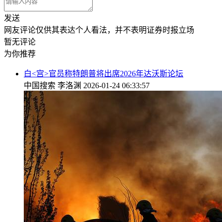
发送
网友评论仅供其表达个人看法，并不表明证券时报立场
暂无评论
为你推荐
白<宫>官员称特朗普将出席2026年达沃斯论坛
中国搜索
李洛渊
2026-01-24 06:33:57