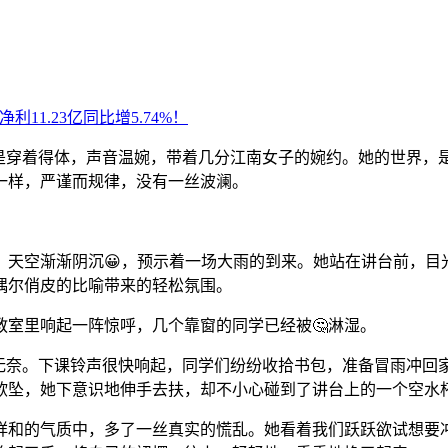
总是穿着得体，声音温婉，带着几分江南女子的婉约。她的世界，
一样，严谨而规律，没有一丝波澜。
，天空渐渐阴沉😀，预示着一场大雨的到来。她站在讲台前，
偶尔俏皮的比喻带来的轻松氛围。
教室里响起一阵惊呼，几个靠窗的同学已经被🤔淋湿。
丝无奈。下课铃声很快响起，同学们纷纷收拾书包，准备冒雨冲回
摇欲坠，她下意识地伸手去扶，却不小心碰到了讲台上的一个空水
祥和的气质中，多了一丝真实的慌乱。她看着我们跃跃欲试想要