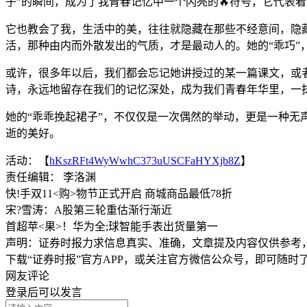
子”的瞬间，成为了我青春记忆中一个闪亮的🔥符号，它代表
它也教会了我，生活中的美，往往就隐藏在那些不经意间，隐藏
活，那种由内而外散发出的气质，才是最动人的。她的“乖巧”
或许，很多年以后，我们都会忘记她讲授过的某一篇课文，或
诗，永远地留存在我们的记忆深处，成为我们青春年华里，一
她的“乖乖挽起裙子”，不仅仅是一次偶然的举动，更是一种
逝的美好。
活动：【
hKszRFt4WyWwhC373uUSCFaHYXjb8Z
】
责任编辑： 李洛渊
快!手双11<购>物节正式开启 商城商品最低78折
宋?雪涛：A股第三轮重估渐行渐近
首超苹<果>！华为全;球智能手表出货量第一
声明：证券时报力求信息真实、准确，文章提及内容仅供参考
下载“证券时报”官方APP，或关注官方微信公众号，即可随
网友评论
登录
后可以发言