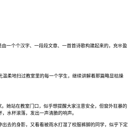
是由一个个汉字、一段段文章、一首首诗歌构建起来的，充🌸盈
目光温柔地扫过教室里的每一个学生，继续讲解着那篇略显枯燥
家。她站在教室门口，似乎想提醒大家注意安全，但窗外狂暴的
杯，水杯滚落，发出一声清脆的响声。
冲出去的身影，又看看被雨水打湿了校服裤脚的同学，似乎下定