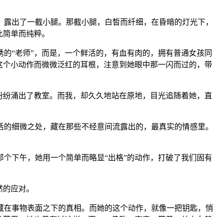
，露出了一截小腿。那截小腿，白皙而纤细，在昏暗的灯光下，
此简单而纯粹。
的“老师”，而是，一个鲜活的，有血有肉的，拥有普通女孩同
为这个小动作而微微泛红的耳根，注意到她眼中那一闪而过的，带
纷纷涌出了教室。而我，却久久地站在原地，目光追随着她，直
活的细微之处，藏在那些不经意间流露出的，最真实的情感里。
个下午，她用一个简单而略显“出格”的动作，打破了我们固有
然的应对。
藏在事物表面之下的真相。而她的这个动作，就像一把钥匙，悄