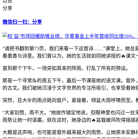
点赞
分享
微信扫一扫：分享
“请把书翻到第73页，我们来看一下这首诗……”课堂上，她
着墨香与诗意。我们曾以为，她的生活就如同她讲授的🔥课文
直到那个下午，一场突如其来的阵雨，打乱了所有的预设。
那是一个寻常📝的周五下午，最后一节课是她的语文课。窗外
的古文。我们被她沉浸于文字世界的专注所吸引，也享受着她
突然，豆大🌸的雨点砸向窗户，紧接着，倾盆大雨呼啸而至。
“大家别慌，雨不大。”她故作镇定地说，但眼神里也闪过一
雨势让她一时语塞。就在这时，她身边的🔥盆栽被风吹得摇
大概是这声响，也可能是窗外越来越大的雨势，让她原本安静