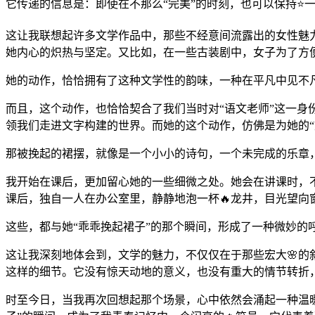
它传递的信息是：即使在不那么“完美”的时刻，也可以保持⭐
这让我联想起许多文学作品中，那些不经意间流露出的女性魅
她内心的炽热与坚定。又比如，在一些古装剧中，女子为了方
她的动作，恰恰拥有了这种文学性的韵味，一种在平凡中见不
而且，这个动作，也恰恰契合了我们当时对“语文老师”这一身
领我们走进文字构建的世界。而她的这个动作，仿佛是为她的“
那被挽起的裙摆，就像是一个小小的诗句，一个未完成的乐章
我开始在课后，更加留心她的一些细微之处。她会在讲课时，
课后，独自一人在办公室里，静静地泡一杯🔥龙井，目光望向
这些，都与她“乖乖挽起裙子”的那个瞬间，形成了一种微妙的
这让我深刻地体会到，文学的魅力，不仅仅在于那些宏大🌸
这样的细节。它没有惊天动地的意义，也没有重大的情节转折
时至今日，当我再次回想起那个场景，心中依然会涌起一种温暖