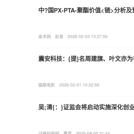
中?国PX-PTA-聚酯价值<链>分析
金羊网
赵普
2026-02-03 13:27:56
震安科技：{提}名周建旗、叶文亦
猫眼电影
2026-02-01 10:22:56
吴;清{：}证监会将启动实施深化创
证券时报网
曹晨
2025-08-05 21:44