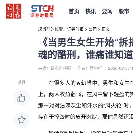
首页
快讯
要闻
股市
您当前的位置：
证券时报
>
公司
>
正文
《当男生女生开始“拆
魂的酷刑，谁痛谁知道
来源：证券时报网
作者：管中祥
2026-02-07 
在很多人的🔥幻想中，男生和女生
点赞
上，两人衣角翻飞，在风中留下轻盈的
那一对对沾满灰尘和汗水的“风火轮”时
存在于摔跤时的皮开肉绽，那你显然还没经