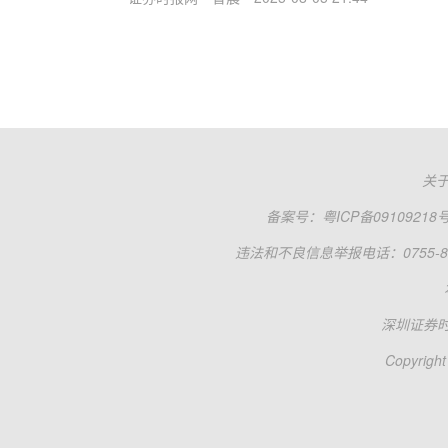
关
备案号：
粤ICP备09109218
违法和不良信息举报电话：0755-83
深圳证券
Copyright