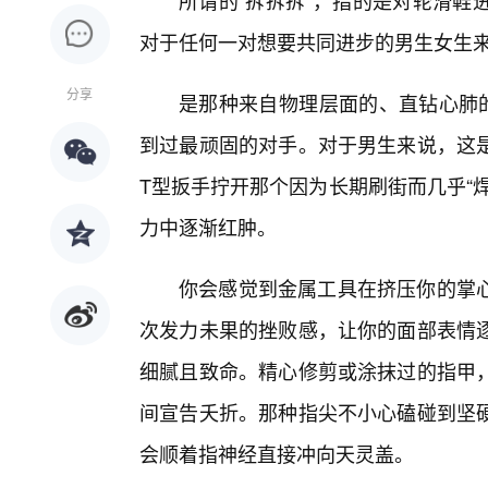
所谓的“拆拆拆”，指的是对轮滑鞋
对于任何一对想要共同进步的男生女生来
分享
是那种来自物理层面的、直钻心肺的
到过最顽固的对手。对于男生来说，这
T型扳手拧开那个因为长期刷街而几乎“
力中逐渐红肿。
你会感觉到金属工具在挤压你的掌
次发力未果的挫败感，让你的面部表情
细腻且致命。精心修剪或涂抹过的指甲，
间宣告夭折。那种指尖不小心磕碰到坚
会顺着指神经直接冲向天灵盖。