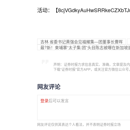
活动：【
8cjVGdkyAuHwSRRkeCZXbTJ
吉林.省委书记黄强会见福耀集—团董事长曹晖
最?新！柬埔寨“太子集:团”头目陈志被曝在新加坡遭
声明：证券时报力求信息真实、准确，文章提及内
下载“证券时报”官方APP，或关注官方微信公众
网友评论
登录
后可以发言
网友评论仅供其表达个人看法，并不表明证券时报立场